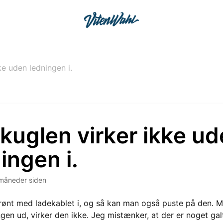
ke uden ledningen i.
kuglen virker ikke u
ingen i.
måneder siden
rønt med ladekablet i, og så kan man også puste på den. M
ngen ud, virker den ikke. Jeg mistænker, at der er noget gal