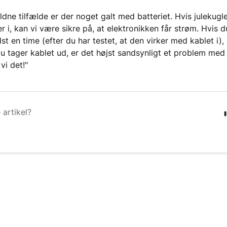
dne tilfælde er der noget galt med batteriet. Hvis julekugle
r i, kan vi være sikre på, at elektronikken får strøm. Hvis d
st en time (efter du har testet, at den virker med kablet i)
 du tager kablet ud, er det højst sandsynligt et problem med 
 vi det!"
 artikel?