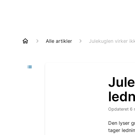
Alle artikler
Julekuglen virker ik
Jule
ledn
Opdateret
6 
Den lyser g
tager ledni