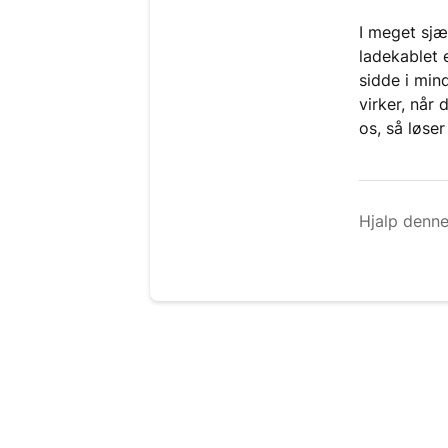
I meget sjæl
ladekablet e
sidde i mind
virker, når
os, så løser
Hjalp denne